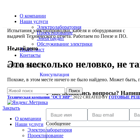
О компании
Наши услуги
Электролаборатория
Испытания электропроводки, кабеля и оборудования с
Проектирование
выдачей Технического отчета. Работаем по Пензе и ПО.
Энергоаудит
Обслуживание электрики
Не найдено
Прайс-лист
Контакты
Это несколько неловко, не та
8 (8412) 79-44-77
Консультация
Похоже, в этом месте ничего не было найдено. Может быть, 
Поиск
У вас появились вопросы? Напиши
Техническая компания "ОСТЭИР"
2022 CREATED BY
ГОТОВЫЕ РЕ
Закрыть
О компании
Сообщение
Наши услуги
Электролаборатория
Проектирование