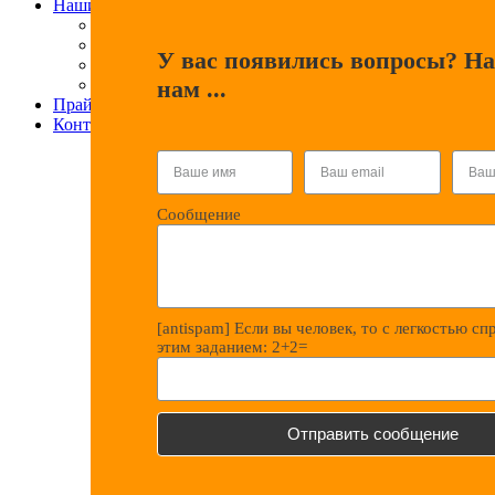
Наши услуги
Электролаборатория
Проектирование
У вас появились вопросы? Н
Энергоаудит
нам ...
Обслуживание электрики
Прайс-лист
Контакты
Сообщение
[antispam] Если вы человек, то с легкостью сп
этим заданием: 2+2=
Отправить сообщение