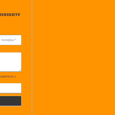
апишите
равитесь с