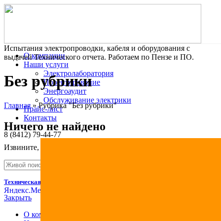
Испытания электропроводки, кабеля и оборудования с
О компании
выдачей Технического отчета. Работаем по Пензе и ПО.
Наши услуги
Электролаборатория
Без рубрики
Проектирование
Энергоаудит
Обслуживание электрики
Главная
»
Рубрика "Без рубрики"
Прайс-лист
Контакты
Ничего не найдено
8 (8412) 79-44-77
Извините, но результаты не были найдены. Возможно, поиск 
Консультация
Поиск
Техническая компания "ОСТЭИР"
2022 CREATED BY
ГОТОВЫЕ РЕШЕ
Закрыть
О компании